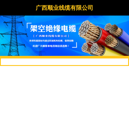
广西顺业线缆有限公司
1
2
3
广西顺业线缆有限公司是一家专业生产系列电线电缆、汽
车低圧电线及销售服务为一体的企业。始建于1997年，地处广
西柳州市新兴工业园内，距柳州市中心13公里，距桂海高速公
路入口和白莲机场不到2公里，交通十分便利。公司总占地面
积5万多平方米，年产能达10多亿元。拥有雄厚的技术力量，
引进国内高质的生产设备及精密的检测仪器，建有现代化、标
准化的厂房及...